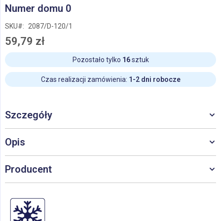
Przejdź
Numer domu 0
na
początek
SKU
2087/D-120/1
galerii
59,79 zł
Pozostało tylko
16
sztuk
Czas realizacji zamówienia:
1-2 dni robocze
Szczegóły
Opis
Producent