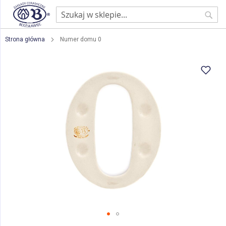
Sear
Strona główna
Numer domu 0
Przejdź
na
koniec
galerii