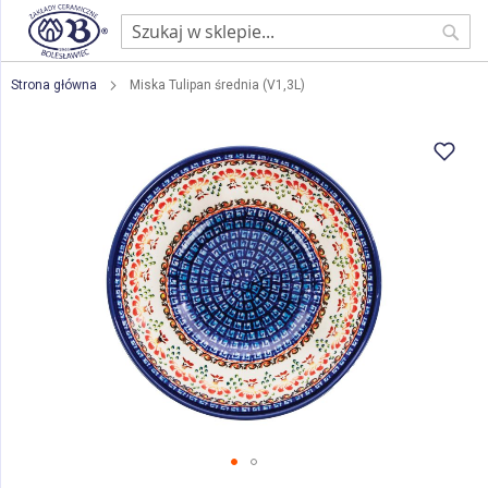
Sear
Strona główna
Miska Tulipan średnia (V1,3L)
Przejdź
na
koniec
galerii