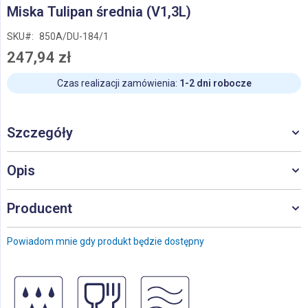
Przejdź
Miska Tulipan średnia (V1,3L)
na
początek
SKU
850A/DU-184/1
galerii
247,94 zł
Czas realizacji zamówienia:
1-2 dni robocze
Szczegóły
Opis
Producent
Powiadom mnie gdy produkt będzie dostępny