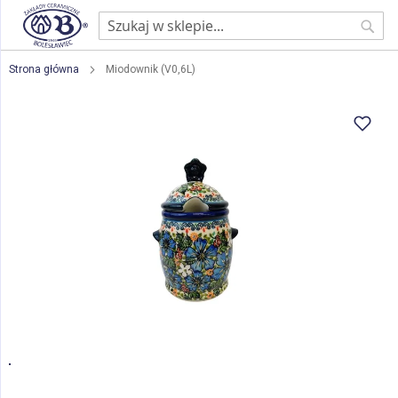
Sear
Strona główna
Miodownik (V0,6L)
Przejdź
na
koniec
galerii