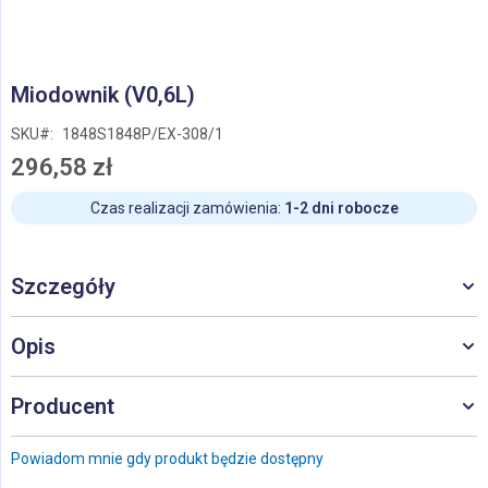
Przejdź
Miodownik (V0,6L)
na
początek
SKU
1848S1848P/EX-308/1
galerii
296,58 zł
Czas realizacji zamówienia:
1-2 dni robocze
Szczegóły
Opis
Producent
Powiadom mnie gdy produkt będzie dostępny