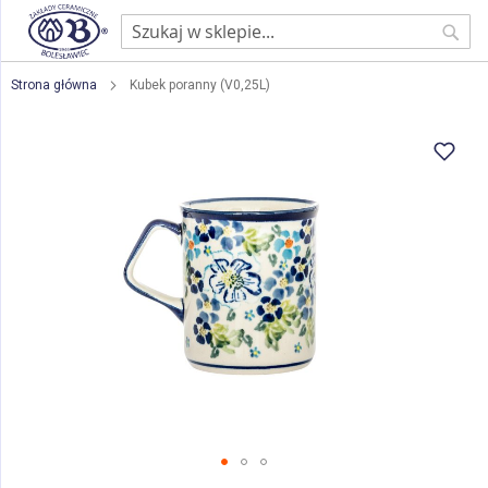
Sear
Strona główna
Kubek poranny (V0,25L)
Przejdź
na
koniec
galerii