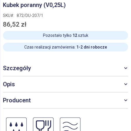
Przejdź
Kubek poranny (V0,25L)
na
początek
SKU
872/DU-207/1
galerii
86,52 zł
Pozostało tylko
12
sztuk
Czas realizacji zamówienia:
1-2 dni robocze
Szczegóły
Opis
Producent