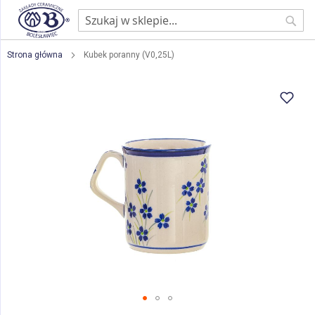
Sear
Strona główna
Kubek poranny (V0,25L)
Przejdź
na
koniec
galerii