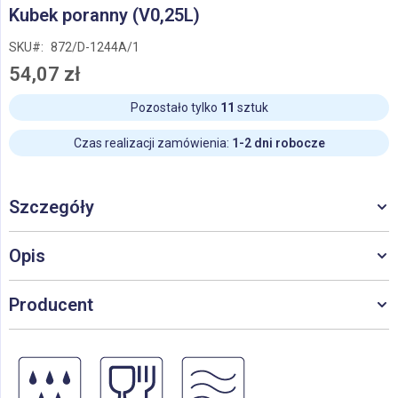
Przejdź
Kubek poranny (V0,25L)
na
początek
SKU
872/D-1244A/1
galerii
54,07 zł
Pozostało tylko
11
sztuk
Czas realizacji zamówienia:
1-2 dni robocze
Szczegóły
Opis
Producent