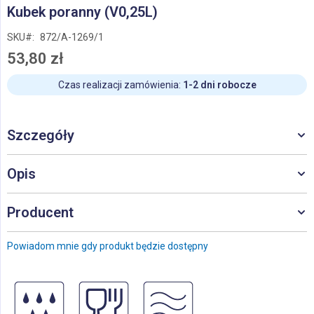
Przejdź
Kubek poranny (V0,25L)
na
początek
SKU
872/A-1269/1
galerii
53,80 zł
Czas realizacji zamówienia:
1-2 dni robocze
Szczegóły
Opis
Producent
Powiadom mnie gdy produkt będzie dostępny