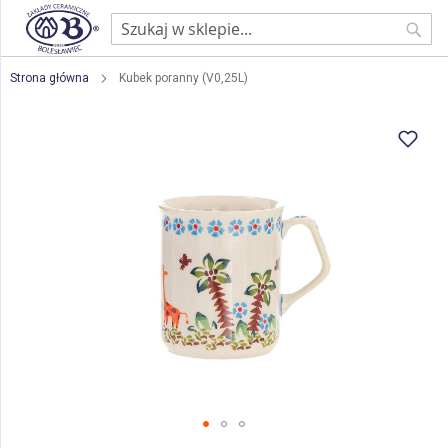
Sear
Strona główna
Kubek poranny (V0,25L)
Przejdź
na
koniec
galerii