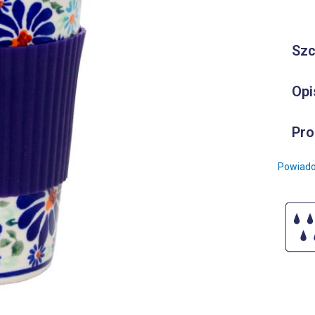
Szc
Opi
Pro
Powiado