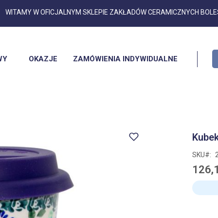
Przejdź
WITAMY W OFICJALNYM SKLEPIE ZAKŁADÓW CERAMICZNYCH BOL
do
treści
WY
OKAZJE
ZAMÓWIENIA INDYWIDUALNE
Kubek
SKU
126,1