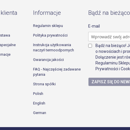
klienta
Informacje
Bądź na bieżąco
Regulamin sklepu
E-mail
ostawa
Polityka prywatności
specjalne
Instrukcja użytkowania
Bądź na bieżąco! 
naczyń termoodpornych
o nowościach i pro
lamacje
Dołączenie jest r
Gwarancja jakości
Regulaminu Sklepu
Prywatności i Cook
FAQ - Najczęściej zadawane
pytania
ZAPISZ SIĘ DO NE
Strona spółki
Polish
English
German