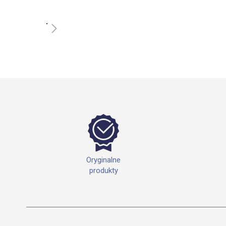
Przejdź
na
początek
galerii
Oryginalne
produkty