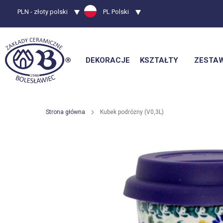
Waluta
PLN - złoty polski
Język
PL Polski
DEKORACJE
KSZTAŁTY
ZESTA
Strona główna
Kubek podróżny (V0,3L)
Przejdź
na
koniec
galerii