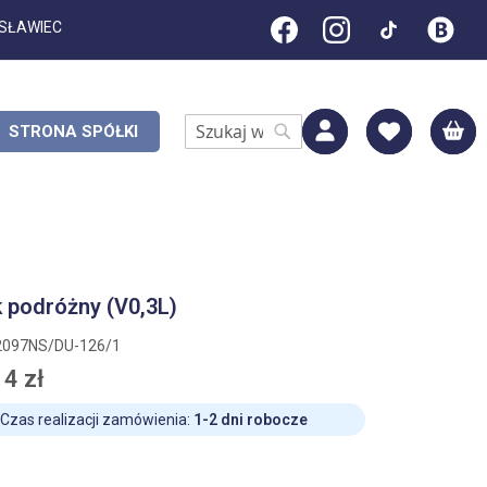
ESŁAWIEC
M
STRONA SPÓŁKI
Search
Search
 podróżny (V0,3L)
2097NS/DU-126/1
4 zł
Czas realizacji zamówienia:
1-2 dni robocze