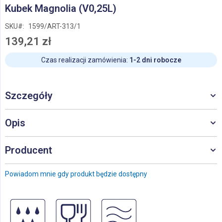
Przejdź
Kubek Magnolia (V0,25L)
na
początek
SKU
1599/ART-313/1
galerii
139,21 zł
Czas realizacji zamówienia:
1-2 dni robocze
Szczegóły
Opis
Producent
Powiadom mnie gdy produkt będzie dostępny