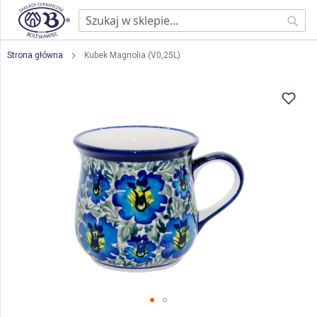
Sear
Strona główna
Kubek Magnolia (V0,25L)
Przejdź
na
koniec
galerii