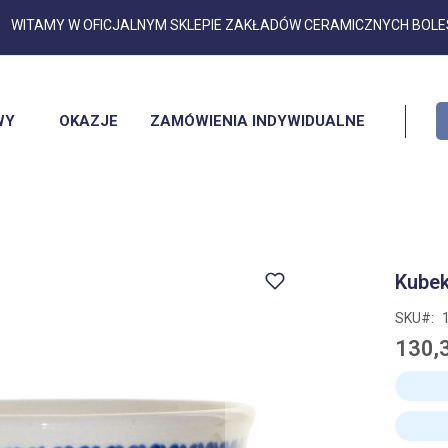
Przejdź
WITAMY W OFICJALNYM SKLEPIE ZAKŁADÓW CERAMICZNYCH BOL
do
treści
WY
OKAZJE
ZAMÓWIENIA INDYWIDUALNE
Kubek
SKU
130,3