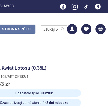
ESŁAWIEC
M
STRONA SPÓŁKI
Search
Search
 Kwiat Lotosu (0,35L)
1105/ART-OK182/1
3 zł
Pozostało tylko
30
sztuk
Czas realizacji zamówienia:
1-2 dni robocze