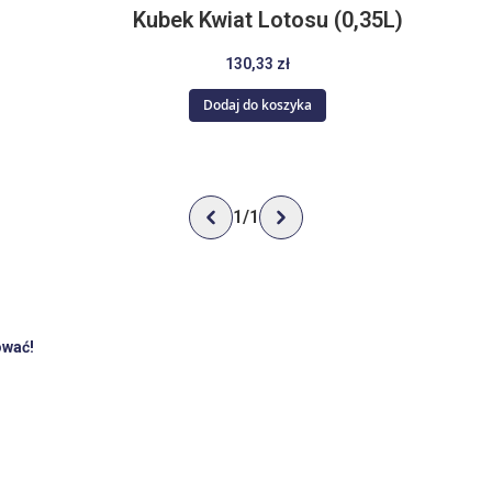
Kubek Kwiat Lotosu (0,35L)
130,33 zł
Dodaj do koszyka
1
/
1
ować!