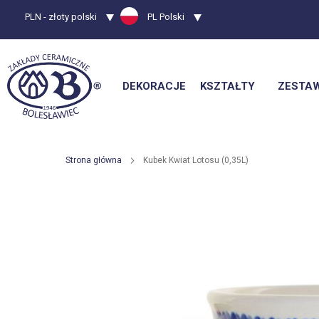
Waluta
PLN - złoty polski
Język
PL Polski
DEKORACJE
KSZTAŁTY
ZESTA
Strona główna
Kubek Kwiat Lotosu (0,35L)
Przejdź
na
koniec
galerii