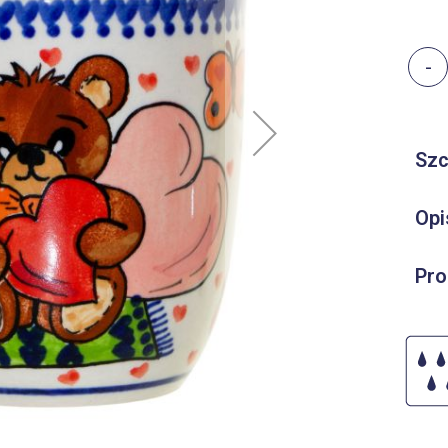
-
Szc
Opi
Pro