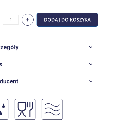
+
DODAJ DO KOSZYKA
zegóły
s
ducent