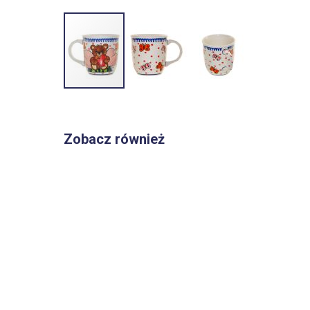
Przejdź
na
początek
Zobacz również
galerii