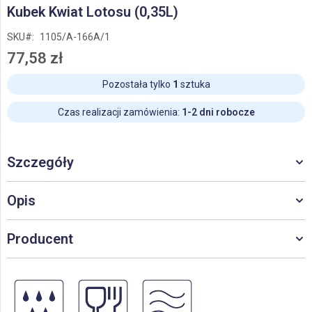
Przejdź
Kubek Kwiat Lotosu (0,35L)
na
początek
SKU
1105/A-166A/1
galerii
77,58 zł
Pozostała tylko
1
sztuka
Czas realizacji zamówienia:
1-2 dni robocze
Szczegóły
Opis
Producent