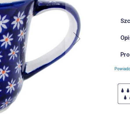
Szc
Opi
Pro
Powiado