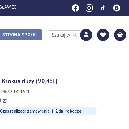
ESŁAWIEC
M
STRONA SPÓŁKI
Search
Search
 Krokus duży (V0,45L)
1195/D-1311A/1
 zł
Czas realizacji zamówienia:
1-2 dni robocze