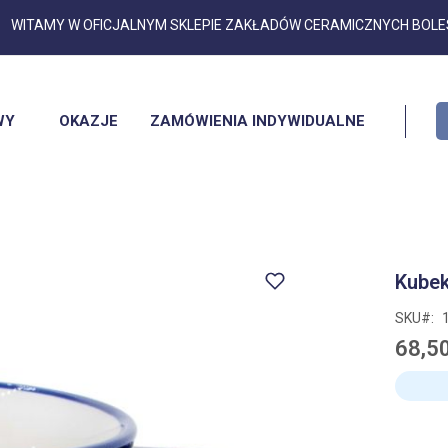
Przejdź
WITAMY W OFICJALNYM SKLEPIE ZAKŁADÓW CERAMICZNYCH BOL
do
treści
WY
OKAZJE
ZAMÓWIENIA INDYWIDUALNE
Kubek
SKU
68,50