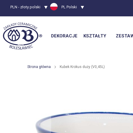
Waluta
PLN - złoty polski
Język
PL Polski
DEKORACJE
KSZTAŁTY
ZESTA
Strona główna
Kubek Krokus duży (V0,45L)
Przejdź
na
koniec
galerii