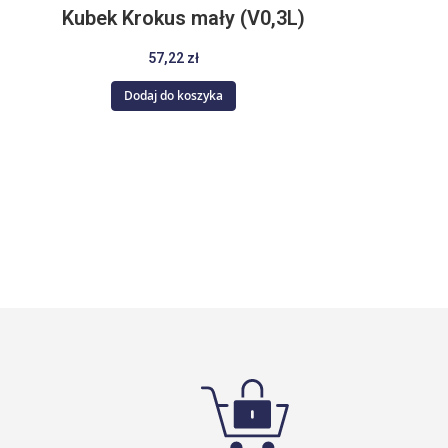
Kubek Krokus mały (V0,3L)
57,22 zł
Dodaj do koszyka