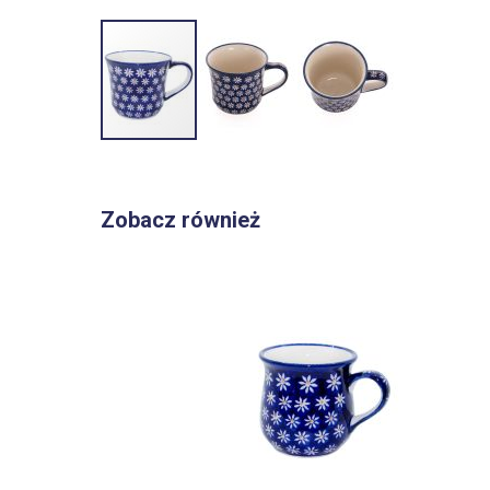
Przejdź
na
początek
Zobacz również
galerii