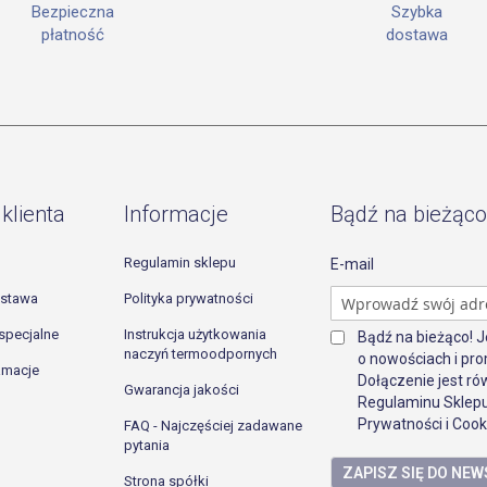
Szybka
Bezpieczna
dostawa
płatność
klienta
Informacje
Bądź na bieżąco
Regulamin sklepu
E-mail
ostawa
Polityka prywatności
specjalne
Instrukcja użytkowania
Bądź na bieżąco! 
naczyń termoodpornych
o nowościach i pro
lamacje
Dołączenie jest r
Gwarancja jakości
Regulaminu Sklepu
Prywatności i Cook
FAQ - Najczęściej zadawane
pytania
ZAPISZ SIĘ DO NE
Strona spółki