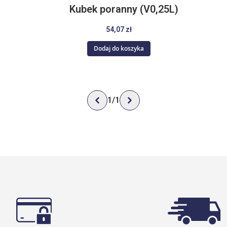
Kubek poranny (V0,25L)
54,07 zł
Dodaj do koszyka
1
/
1