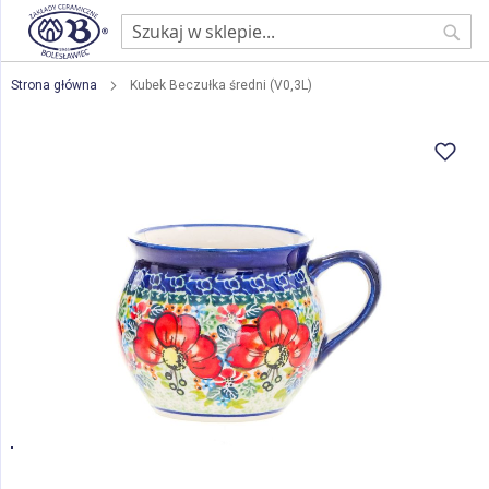
Sear
Strona główna
Kubek Beczułka średni (V0,3L)
Przejdź
na
koniec
galerii