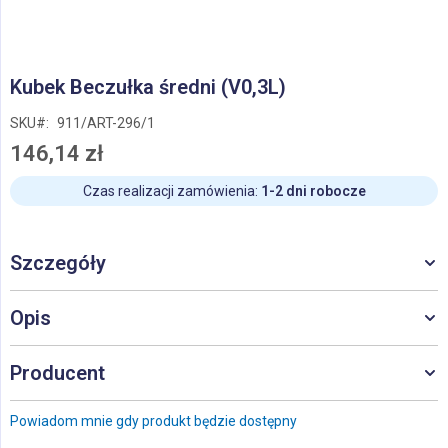
Przejdź
Kubek Beczułka średni (V0,3L)
na
początek
SKU
911/ART-296/1
galerii
146,14 zł
Czas realizacji zamówienia:
1-2 dni robocze
Szczegóły
Opis
Producent
Powiadom mnie gdy produkt będzie dostępny