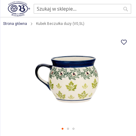
Sear
Strona główna
Kubek Beczułka duży (V0,5L)
Przejdź
na
koniec
galerii