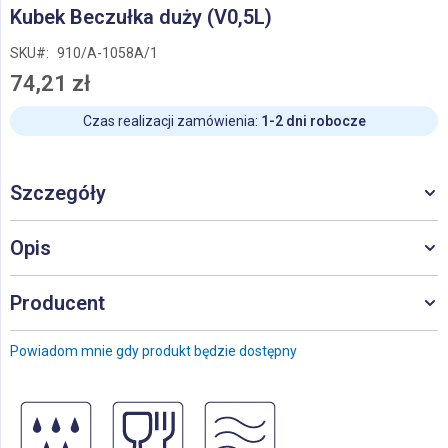
Przejdź
Kubek Beczułka duży (V0,5L)
na
początek
SKU
910/A-1058A/1
galerii
74,21 zł
Czas realizacji zamówienia:
1-2 dni robocze
Szczegóły
Opis
Producent
Powiadom mnie gdy produkt będzie dostępny