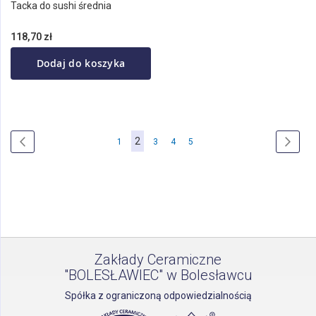
Tacka do sushi średnia
118,70 zł
Dodaj do koszyka
Strona
Aktualnie
2
Strona
Poprzednie
Strona
Strona
Strona
Strona
Stron
Nastę
1
3
4
5
czytasz
stronę
Zakłady Ceramiczne
"BOLESŁAWIEC" w Bolesławcu
Spółka z ograniczoną odpowiedzialnością