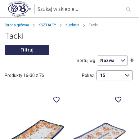
Sear
Strona główna
KSZTAŁTY
Kuchnia
Tacki
Tacki
Filtruj
Us
Sortuj wg
ki
ma
Produkty
16
-
30
z
76
Pokaż