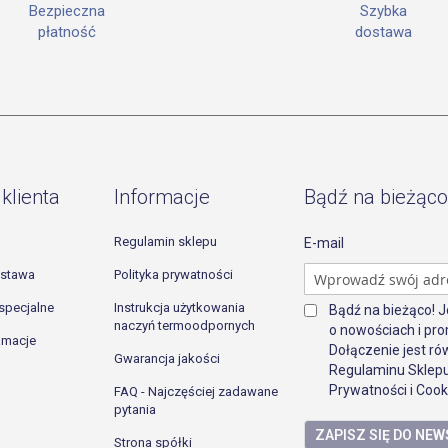
Szybka
Bezpieczna
dostawa
płatność
klienta
Informacje
Bądź na bieżąco
Regulamin sklepu
E-mail
ostawa
Polityka prywatności
specjalne
Instrukcja użytkowania
Bądź na bieżąco! 
naczyń termoodpornych
o nowościach i pro
lamacje
Dołączenie jest r
Gwarancja jakości
Regulaminu Sklepu
Prywatności i Cook
FAQ - Najczęściej zadawane
pytania
ZAPISZ SIĘ DO NE
Strona spółki