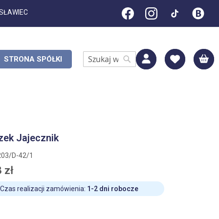
ESŁAWIEC
M
STRONA SPÓŁKI
Search
Search
szek Jajecznik
203/D-42/1
 zł
Czas realizacji zamówienia:
1-2 dni robocze