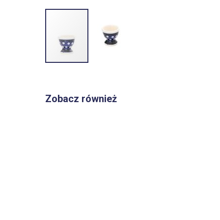
Przejdź
na
początek
Zobacz również
galerii