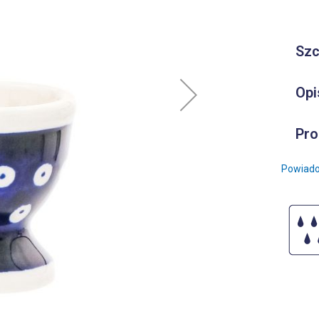
Szc
Opi
Pro
Powiado