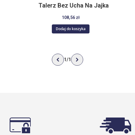
Talerz Bez Ucha Na Jajka
108,56 zł
Dodaj do koszyka
1
/
1