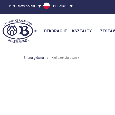
Waluta
PLN - złoty polski
Język
PL Polski
DEKORACJE
KSZTAŁTY
ZESTA
Strona główna
Kieliszek Jajecznik
Przejdź
na
koniec
galerii