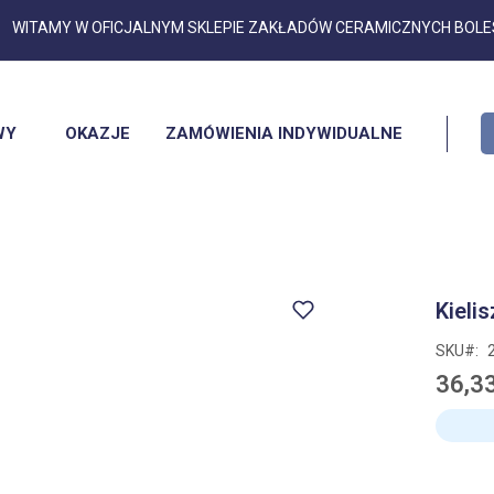
Przejdź
WITAMY W OFICJALNYM SKLEPIE ZAKŁADÓW CERAMICZNYCH BOL
do
treści
WY
OKAZJE
ZAMÓWIENIA INDYWIDUALNE
Kieli
SKU
36,33