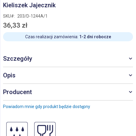
Przejdź
Kieliszek Jajecznik
na
początek
SKU
203/D-1244A/1
galerii
36,33 zł
Czas realizacji zamówienia:
1-2 dni robocze
Szczegóły
Opis
Producent
Powiadom mnie gdy produkt będzie dostępny