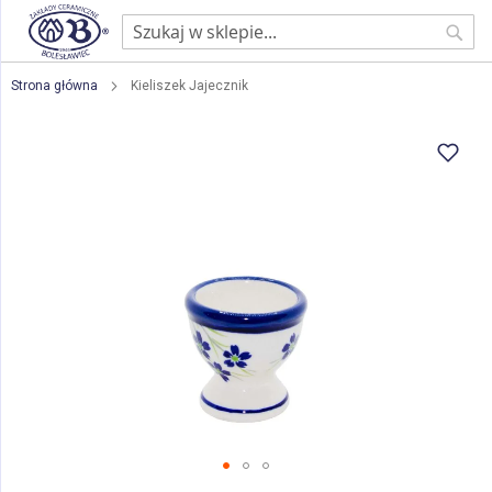
Sear
Strona główna
Kieliszek Jajecznik
Przejdź
na
koniec
galerii