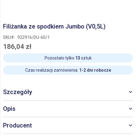
Przejdź
Filiżanka ze spodkiem Jumbo (V0,5L)
na
początek
SKU
922916/DU-60/1
galerii
186,04 zł
Pozostało tylko
13
sztuk
Czas realizacji zamówienia:
1-2 dni robocze
Szczegóły
Opis
Producent