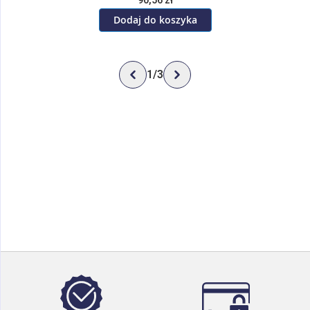
90,56 zł
Dodaj do koszyka
1
/
3