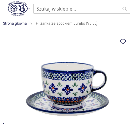
Sear
Strona główna
Filiżanka ze spodkiem Jumbo (V0,5L)
Przejdź
na
koniec
galerii