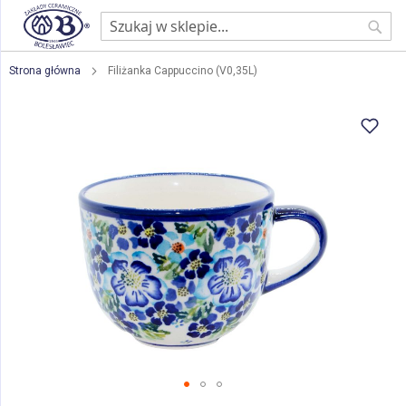
Sear
Strona główna
Filiżanka Cappuccino (V0,35L)
Przejdź
na
koniec
galerii