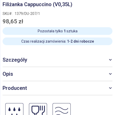
Przejdź
Filiżanka Cappuccino (V0,35L)
na
początek
SKU
1379/DU-207/1
galerii
98,65 zł
Pozostała tylko
1
sztuka
Czas realizacji zamówienia:
1-2 dni robocze
Szczegóły
Opis
Producent