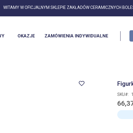
Przejdź
WITAMY W OFICJALNYM SKLEPIE ZAKŁADÓW CERAMICZNYCH BOL
do
treści
WY
OKAZJE
ZAMÓWIENIA INDYWIDUALNE
Figur
SKU
66,37