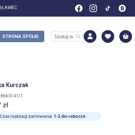
ESŁAWIEC
M
STRONA SPÓŁKI
Search
Search
ka Kurczak
1864/D-41/1
 zł
Czas realizacji zamówienia:
1-2 dni robocze