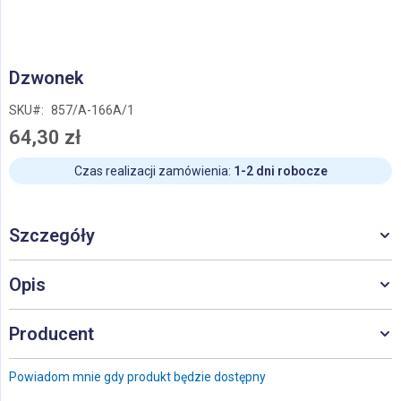
Przejdź
Dzwonek
na
początek
SKU
857/A-166A/1
galerii
64,30 zł
Czas realizacji zamówienia:
1-2 dni robocze
Szczegóły
Opis
Producent
Powiadom mnie gdy produkt będzie dostępny