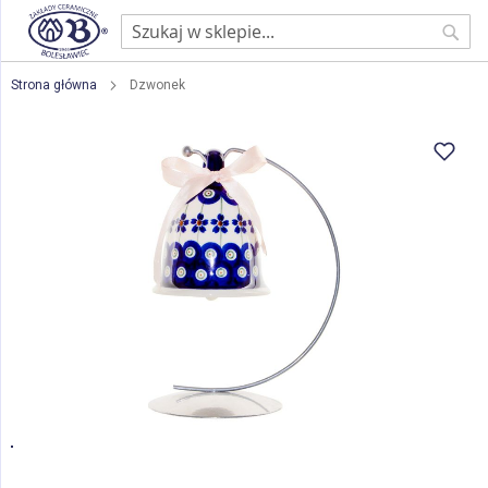
Sear
Strona główna
Dzwonek
Przejdź
na
koniec
galerii