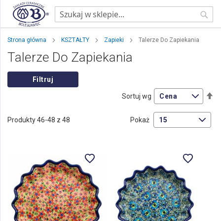
Sear
Strona główna
KSZTAŁTY
Zapieki
Talerze Do Zapiekania
Talerze Do Zapiekania
Filtruj
Us
Sortuj wg
ki
ma
Produkty
46
-
48
z
48
Pokaż