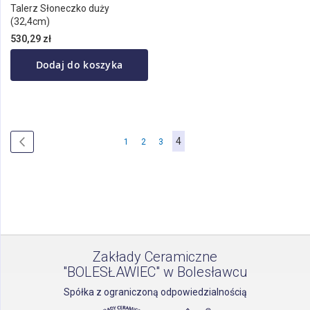
Talerz Słoneczko duży
(32,4cm)
530,29 zł
Dodaj do koszyka
Strona
Aktualnie
4
Strona
Poprzednie
Strona
Strona
Strona
1
2
3
czytasz
stronę
Zakłady Ceramiczne
"BOLESŁAWIEC" w Bolesławcu
Spółka z ograniczoną odpowiedzialnością