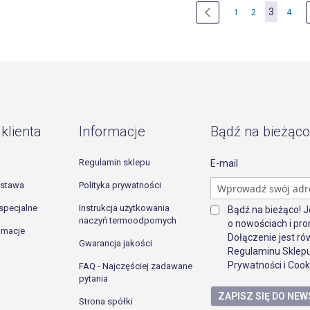
Strona
Aktualnie
3
Strona
Poprzednie
Strona
Strona
Stron
1
2
4
klienta
Informacje
Bądź na bieżąco
Regulamin sklepu
E-mail
ostawa
Polityka prywatności
specjalne
Instrukcja użytkowania
Bądź na bieżąco! 
naczyń termoodpornych
o nowościach i pro
lamacje
Dołączenie jest r
Gwarancja jakości
Regulaminu Sklepu
Prywatności i Cook
FAQ - Najczęściej zadawane
pytania
ZAPISZ SIĘ DO NE
Strona spółki