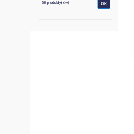
50 produkty(-ów)
OK
K-1002A
1
K-1012
1
K-1014
1