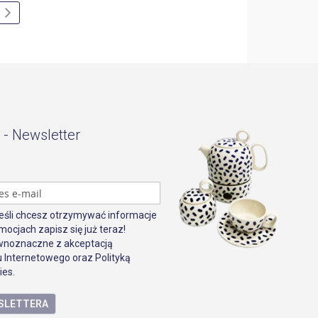
 czytasz stronę
a
Strona
Następne
 - Newsletter
Jeśli chcesz otrzymywać informacje
mocjach zapisz się już teraz!
ównoznaczne z akceptacją
 Internetowego oraz Polityką
ies.
WSLETTERA