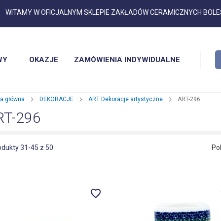
Przejdź
WITAMY W OFICJALNYM SKLEPIE ZAKŁADÓW CERAMICZNYCH BOL
do
treści
WY
OKAZJE
ZAMÓWIENIA INDYWIDUALNE
na główna
DEKORACJE
ART Dekoracje artystyczne
ART-296
RT-296
odukty
31
-
45
z
50
Po