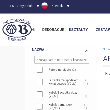
Waluta
PLN - złoty polski
Język
PL Polski
DEKORACJE
KSZTAŁTY
ZESTA
NAZWA
Stro
A
Patera na ciasto
2
Pr
Filiżanka ze spodkiem
Kwiat Lotosu (V0.2L)
1
Kubek Beczułka duży
(V0,5L)
1
Kubek Garnuszek
(V0,38L)
1