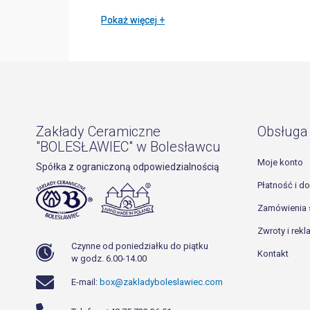
Pokaż więcej
Pokaż więcej
Zakłady Ceramiczne
Obsługa 
"BOLESŁAWIEC" w Bolesławcu
Moje konto
Spółka z ograniczoną odpowiedzialnością
Płatność i d
Zamówienia 
Zwroty i rek
Czynne od poniedziałku do piątku
Kontakt
w godz. 6.00-14.00
E-mail:
box@zakladyboleslawiec.com